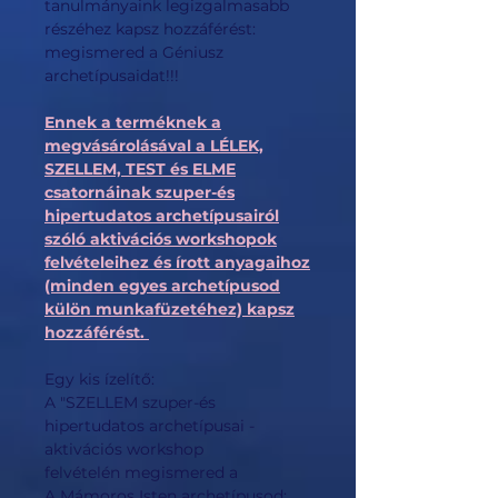
tanulmányaink legizgalmasabb
részéhez kapsz hozzáférést:
megismered a Géniusz
archetípusaidat!!!
Ennek a terméknek a
megvásárolásával a LÉLEK,
SZELLEM, TEST és ELME
csatornáinak szuper-és
hipertudatos archetípusairól
szóló aktivációs workshopok
felvételeihez és írott anyagaihoz
(minden egyes archetípusod
külön munkafüzetéhez) kapsz
hozzáférést.
Egy kis ízelítő:
A "SZELLEM szuper-és
hipertudatos archetípusai -
aktivációs workshop
felvételén megismered a
A Mámoros Isten archetípusod: