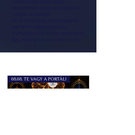
workshopok egyes részei
elképzelhető, hogy nem lesznek
teljesen érthetőek.
Az Új (Gyémánt) Tudatosságról
elérhető tudásanyagokról,
kurzusaimról és annak részleteiről
IDE
kattintva tudsz tájékozódni.
08.08. TE VAGY A PORTÁL!