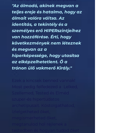
"Az álmodó, akinek megvan a
teljes ereje és hatalma, hogy az
álmait valóra váltsa. Az
identitás, a tekintély és a
személyes erő HIPERszintjeihez
van hozzáférése. Érti, hogy
következmények nem léteznek
és megvan az a
hiperképessége, hogy utasítsa
az elképzelhetetlent. Ő a
trónon ülő vakmerő Király."
Ezek a kincsek benned vannak!
Most pedig felfedezed a Lelked,
Szellemed, Tested és Elméd
szuper-és hipertudatos
archetípusait. Kóstolgathatod,
ízlelgetheted őket,
megismerheted őket,
megtanulod hol rejlenek a
testedben és hogyan tudod őket