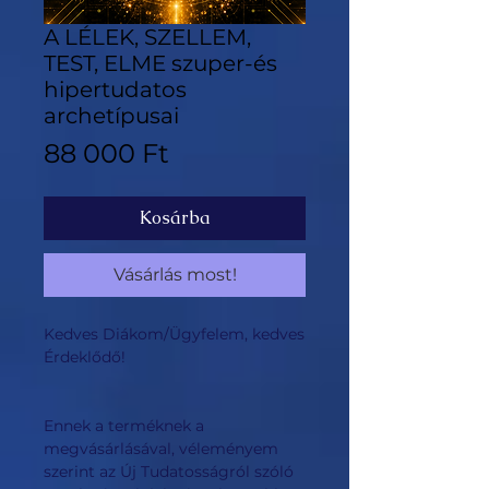
A LÉLEK, SZELLEM,
TEST, ELME szuper-és
hipertudatos
archetípusai
Ár
88 000 Ft
Kosárba
Vásárlás most!
Kedves Diákom/Ügyfelem, kedves
Érdeklődő!
Ennek a terméknek a
megvásárlásával, véleményem
szerint az Új Tudatosságról szóló