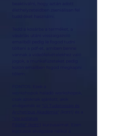
beaktiválni, hogy aztán adott
élethelyzeteidben zseniálisan fel
tudd őket használni.
Tedd a kosárba a terméket, a
vásárlás utáni visszaigazoló
emailből pedig le fogod tudni
tölteni a pdf-et, amiben benne
vannak a videófelvételekhez való
jogok, a munkafüzeteket pedig
külön emailben fogod megkapni
tőlem.
FONTOS: Ezek a
workshopok haladó workshopok,
csak azoknak ajánlott, akik
elvégezték az
"Új Tudatosság és
Archetípus Akadémia"
(katt!)
és a
"Varázslatok
Földje"
(katt!)
kurzusaimat. Ezen
kurzusok elvégzése nélkül a