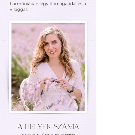
harmóniában légy önmagaddal és a
világgal.
A HELYEK SZÁMA