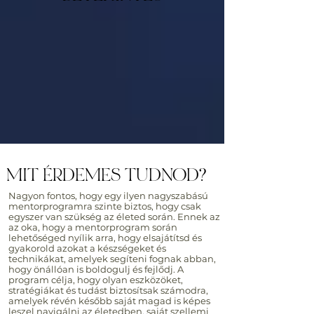
MIT ÉRDEMES TUDNOD?
Nagyon fontos, hogy egy ilyen nagyszabású
mentorprogramra szinte biztos, hogy csak
egyszer van szükség az életed során. Ennek az
az oka, hogy a mentorprogram során
lehetőséged nyílik arra, hogy elsajátítsd és
gyakorold azokat a készségeket és
technikákat, amelyek segíteni fognak abban,
hogy önállóan is boldogulj és fejlődj. A
program célja, hogy olyan eszközöket,
stratégiákat és tudást biztosítsak számodra,
amelyek révén később saját magad is képes
leszel navigálni az életedben, saját szellemi