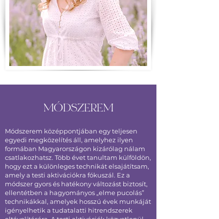
MÓDSZEREM
Módszerem középpontjában egy teljesen
egyedi megközelítés áll, amelyhez ilyen
formában Magyarországon kizárólag nálam
csatlakozhatsz. Több évet tanultam külföldön,
hogy ezt a különleges technikát elsajátítsam,
amely a testi aktivációkra fókuszál. Ez a
módszer gyors és hatékony változást biztosít,
ellentétben a hagyományos „elme pucolás”
technikákkal, amelyek hosszú évek munkáját
igényelhetik a tudatalatti hitrendszerek