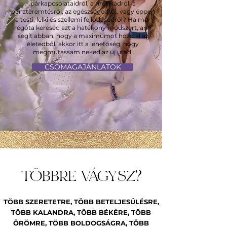
párkapcsolataidról, a munkádról, a
pénzteremtésről, az egészségedről, vagy éppen
a testi, lelki és szellemi fejlődésedről? Ha már
régóta keresed azt a hatékony módszert, ami
segít abban, hogy a maximumot hozd ki az
életedből, akkor itt a lehetőség, hogy
megmutassam neked az új utad!
CSOMAGAJÁNLATOK
TÖBBRE VÁGYSZ?
TÖBB SZERETETRE, TÖBB BETELJESÜLÉSRE,
TÖBB KALANDRA, TÖBB BÉKÉRE, TÖBB
ÖRÖMRE, TÖBB BOLDOGSÁGRA, TÖBB