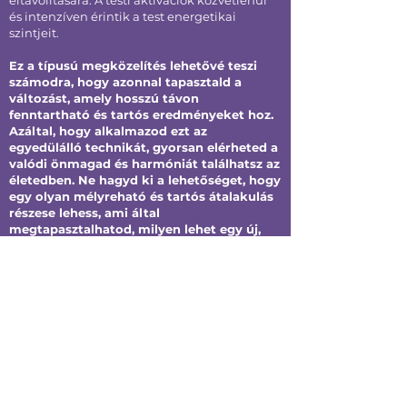
eltávolítására. A testi aktivációk közvetlenül
és intenzíven érintik a test energetikai
szintjeit.
Ez a típusú megközelítés lehetővé teszi
számodra, hogy azonnal tapasztald a
változást, amely hosszú távon
fenntartható és tartós eredményeket hoz.
Azáltal, hogy alkalmazod ezt az
egyedülálló technikát, gyorsan elérheted a
valódi önmagad és harmóniát találhatsz az
életedben. Ne hagyd ki a lehetőséget, hogy
egy olyan mélyreható és tartós átalakulás
részese lehess, ami által
megtapasztalhatod, milyen lehet egy új,
energetikai szinten élni.
TUDÁSTÁR