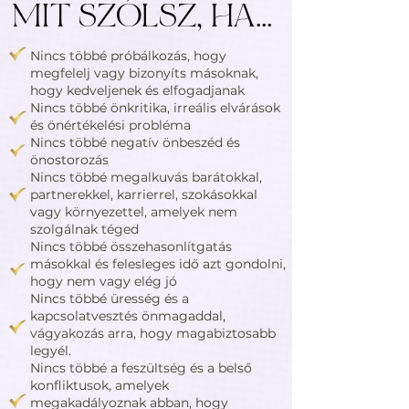
MIT SZÓLSZ, HA...
Nincs többé próbálkozás, hogy
megfelelj vagy bizonyíts másoknak,
hogy kedveljenek és elfogadjanak
Nincs többé önkritika, irreális elvárások
és önértékelési probléma
Nincs többé negatív önbeszéd és
önostorozás
Nincs többé megalkuvás barátokkal,
partnerekkel, karrierrel, szokásokkal
vagy környezettel, amelyek nem
szolgálnak téged
Nincs többé összehasonlítgatás
másokkal és felesleges idő azt gondolni,
hogy nem vagy elég jó
Nincs többé üresség és a
kapcsolatvesztés önmagaddal,
vágyakozás arra, hogy magabiztosabb
legyél.
Nincs többé a feszültség és a belső
konfliktusok, amelyek
megakadályoznak abban, hogy