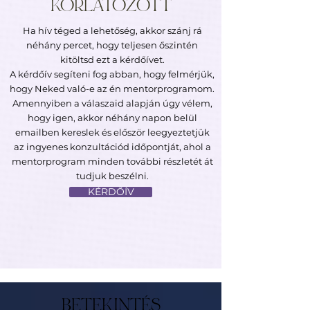
KORLÁTOZOTT
Ha hív téged a lehetőség, akkor szánj rá
néhány percet, hogy teljesen őszintén
kitöltsd ezt a kérdőívet.
A kérdőív segíteni fog abban, hogy felmérjük,
hogy Neked való-e az én mentorprogramom.
Amennyiben a válaszaid alapján úgy vélem,
hogy igen, akkor néhány napon belül
emailben kereslek és először leegyeztetjük
az ingyenes konzultációd időpontját, ahol a
mentorprogram minden további részletét át
tudjuk beszélni.
KÉRDŐÍV
BETEKINTÉS