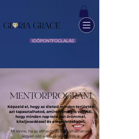
IDŐPONTFOGLALÁS
MENTORPROGRAM
Képzeld el, hogy az életed minden területén
azt tapasztalhatod, amire mindig is vágytál,
hogy minden nap tele van örömmel,
kiteljesedéssel és elégedettséggel.
Mi lenne, ha az álmaid valódiá válhatnának,
legyen szó a magánéletedről, a