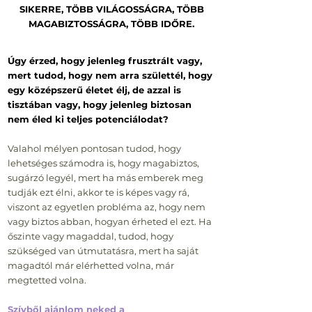
SIKERRE, TÖBB VILÁGOSSÁGRA, TÖBB
MAGABIZTOSSÁGRA, TÖBB IDŐRE.
Úgy érzed, hogy jelenleg frusztrált vagy,
mert tudod, hogy nem arra születtél, hogy
egy középszerű életet élj, de azzal is
tisztában vagy, hogy jelenleg biztosan
nem éled ki teljes potenciálodat?
Valahol mélyen pontosan tudod, hogy
lehetséges számodra is, hogy magabiztos,
sugárzó legyél, mert ha más emberek meg
tudják ezt élni, akkor te is képes vagy rá,
viszont az egyetlen probléma az, hogy nem
vagy biztos abban, hogyan érheted el ezt. Ha
őszinte vagy magaddal, tudod, hogy
szükséged van útmutatásra, mert ha saját
magadtól már elérhetted volna, már
megtetted volna.
Szívből ajánlom neked a