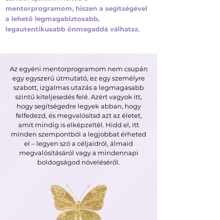
mentorprogramom, hiszen a segítségével
a lehető legmagabiztosabb,
legautentikusabb önmagaddá válhatsz.
Az egyéni mentorprogramom nem csupán
egy egyszerű útmutató, ez egy személyre
szabott, izgalmas utazás a legmagasabb
szintű kiteljesedés felé. Azért vagyok itt,
hogy segítségedre legyek abban, hogy
felfedezd, és megvalósítsd azt az életet,
amit mindig is elképzeltél. Hidd el, itt
minden szempontból a legjobbat érheted
SZERETNÉD TUDNI MILYEN
el – legyen szó a céljaidról, álmaid
megvalósításáról vagy a mindennapi
CSODÁS ÉRZÉS...
boldogságod növeléséről.
Amikor azzá az emberré válsz, akivé lenni
szeretnél, akivé tudod, hogy születtél?
Amikor
tudod, hogy az életed drasztikusan meg fog
változni, ahogy mágnesként vonzod majd a
vágyaidat, és megvalósítod az életedet, amiről
éveken át álmodoztál?