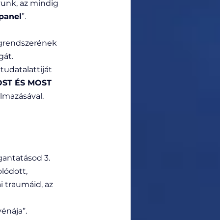
unk, az mindig 
panel
”. 
egrendszerének 
át. 
udatalattiját 
OST ÉS MOST 
lmazásával. 
antatásod 3. 
lódott, 
i traumáid, az 
énája”. 