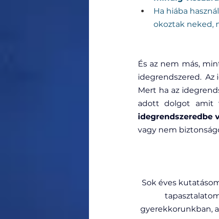
Ha hiába használt
okoztak neked, m
És az nem más, mint
idegrendszered.
  Az
 
Mert ha az idegrends
idegrendszeredbe v
vagy nem biztonságo
Sok éves kutatásom
tapasztalatom
gyerekkorunkban, am