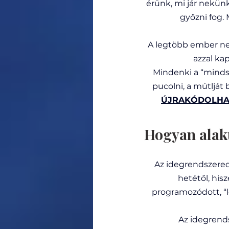
érünk, mi jár nekün
győzni fog.
A legtöbb ember ne
azzal ka
Mindenki a “mindse
pucolni, a mútlját
ÚJRAKÓDOLHA
Hogyan alaku
Az idegrendszered
hetétől, his
programozódott, “le
Az idegrends