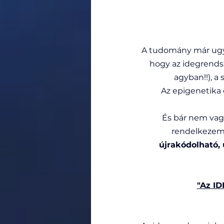
A tudomány már ugye
hogy az idegrends
agyban!!), a
Az epigenetika 
És bár nem vagy
rendelkezem)
újrakódolható,
"Az I