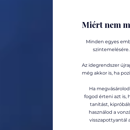
Miért nem m
Minden egyes ember
szintemelésére.
Az idegrendszer újr
még akkor is, ha pozi
Ha megvásárolod 
fogod érteni azt is,
tanítást, kipróbál
használod a vonzás
visszapottyantál 