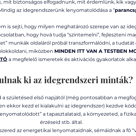
k, mit biztonságos elfogadnunk, mit érdemlünk, kik vagy
 Mindig az idegrendszerünk lenyomatolódása a “
parancs
m is sejti, hogy milyen meghatározó szerepe van az id
pcsolatban, hogy hová tudja “szintemelni”, fejleszteni mag
t” munkák oldaláról próbál transzformálódni, a tudatát-t
 blokkoldani, miközben 
MINDEN ITT VAN A TESTBEN M
TÓ
 a megfelelő ismeretek és aktivációs gyakorlatok alka
lnak ki az idegrendszeri minták?
 a születésed első napjától (még pontosabban a megfog
zen ekkor kezd el kialakulni az idegrendszer) kezdve kódo
nyomatolódott” a tapasztalataid, a környezeted, a fizika
érzéseid stb. által. 
zered az energetikai lenyomataidnak, sémáidnak a fő “v