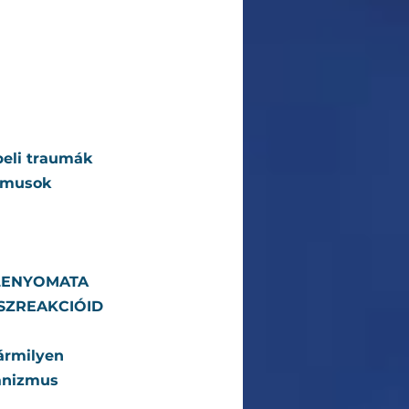
beli traumák 
zmusok 
LENYOMATA 
SZREAKCIÓID 
ármilyen 
anizmus 