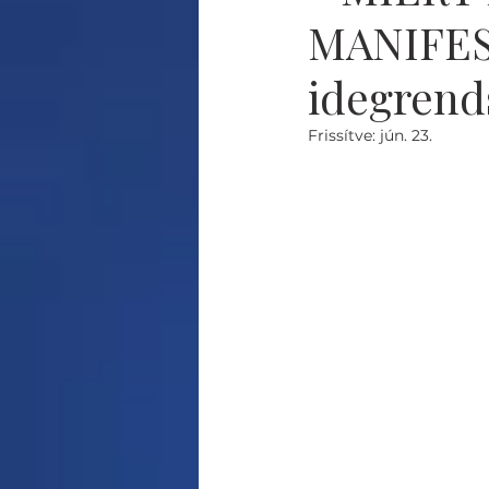
MANIFES
idegrend
Frissítve:
jún. 23.