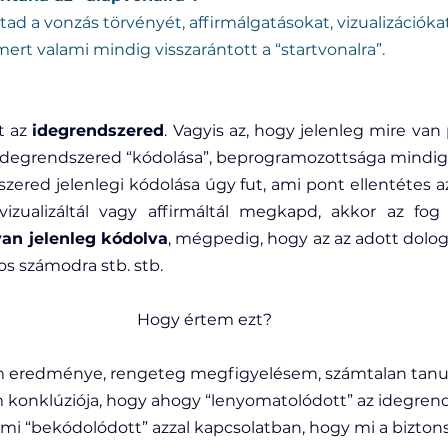
ad a vonzás törvényét, affirmálgatásokat, vizualizációkat
ert valami mindig visszarántott a “startvonalra”.
 az 
idegrendszered
. Vagyis az, hogy jelenleg mire van
idegrendszered “kódolása”, beprogramozottsága mindig 
zered jelenlegi kódolása úgy fut, ami pont ellentétes azz
an jelenleg kódolva
, mégpedig, hogy az az adott dolog
s számodra stb. stb. 
Hogy értem ezt?
 eredménye, rengeteg megfigyelésem, számtalan tanul
 konklúziója, hogy ahogy “lenyomatolódott” az idegren
i “bekódolódott” azzal kapcsolatban, hogy mi a bizton