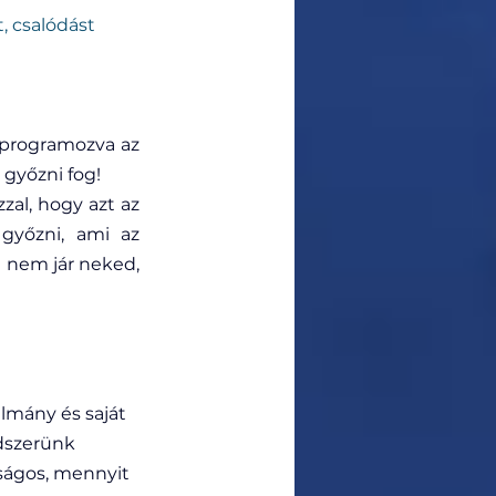
, csalódást 
 programozva az 
győzni fog!
al, hogy azt az 
adott dolgot amit vizualizáltál vagy affirmáltál megkapd, akkor az fog győzni, ami az 
 nem jár neked, 
mány és saját 
dszerünk 
ságos, mennyit 