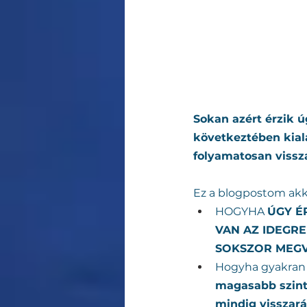
Sokan azért érzik 
következtében kial
folyamatosan vissz
Ez a blogpostom akk
HOGYHA 
ÚGY É
VAN AZ IDEGR
SOKSZOR MEGV
Hogyha gyakran t
magasabb szint
mindig visszará