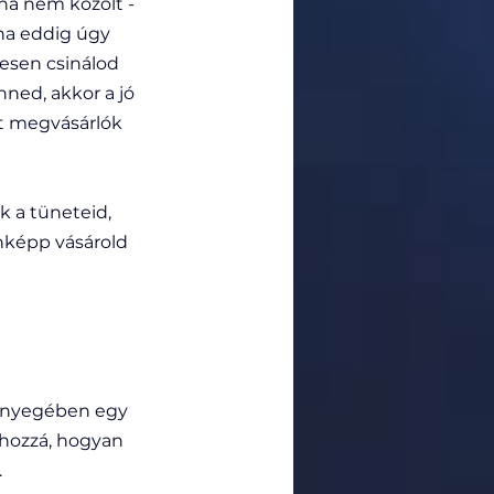
ha nem közölt - 
ha eddig úgy 
esen csinálod 
ned, akkor a jó 
t megvásárlók 
k a tüneteid, 
nképp vásárold 
 lényegében egy 
 hozzá, hogyan 
 