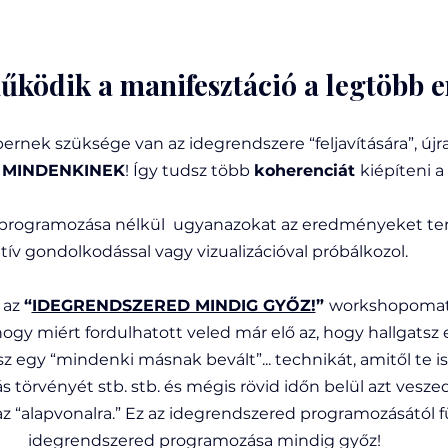
űködik a manifesztáció a legtöbb 
nek szüksége van az idegrendszere “feljavítására”, újra
 
MINDENKINEK
! Így tudsz több 
koherenciát 
kiépíteni a
aprogramozása nélkül  ugyanazokat az eredményeket ter
tív gondolkodással vagy vizualizációval próbálkozol.
az 
“
IDEGRENDSZERED MINDIG GYŐZ!
” 
workshopomat
 hogy miért fordulhatott veled már elő az, hogy hallgatsz e
sz egy “mindenki másnak bevált”... technikát, amitől te is 
 törvényét stb. stb. és mégis rövid időn belül azt veszed
az “alapvonalra.” Ez az idegrendszered programozásától f
idegrendszered programozása mindig győz!