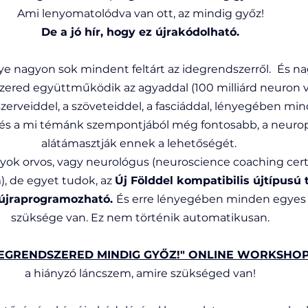
Ami lenyomatolódva van ott, az mindig győz!
De a jó hír, hogy ez újrakódolható.
 nagyon sok mindent feltárt az idegrendszerről. 
És na
zered együttműködik az agyaddal (100 milliárd neuron v
 szerveiddel, a szöveteiddel, a fasciáddal, lényegében min
és a mi témánk szempontjából még fontosabb, a neuropl
alátámasztják ennek a lehetőségét. 
ok orvos, vagy neurológus (neuroscience coaching certi
, de egyet tudok, az 
Új Földdel kompatibilis újtípusú 
 újraprogramozható. 
És erre lényegében minden egyes
szüksége van. Ez nem történik automatikusan.
DEGRENDSZERED MINDIG GYŐZ!" ONLINE WORKSHO
a hiányzó láncszem, amire szükséged van!