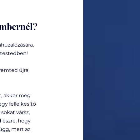
embernél?
huzalozására, 
 testedben!
emted újra, 
, akkor meg 
gy fellelkesítő 
sokat vársz, 
 észre, hogy 
ügg, mert az 