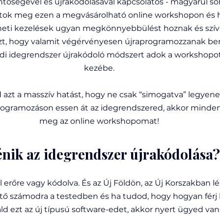
ntőségével és újrakódolásával kapcsolatos - magyarul so
ztok meg ezen a megvásárolható online workshopon és 
üneti kezelések ugyan megkönnyebbülést hoznak és szív
azt, hogy valamit végérvényesen újraprogramozzanak ben
ódi idegrendszer újrakódoló módszert adok a workshopo
kezébe. 
d azt a masszív hatást, hogy ne csak “simogatva” legyene
rogramozáson essen át az idegrendszered, akkor minde
meg az online workshopomat! 
nik az idegrendszer újrakódolása?
ól erőre vagy kódolva. És az Új Földön, az Új Korszakban
ető számodra a testedben és ha tudod, hogy hogyan férj
áld ezt az új típusú software-edet, akkor nyert ügyed van.