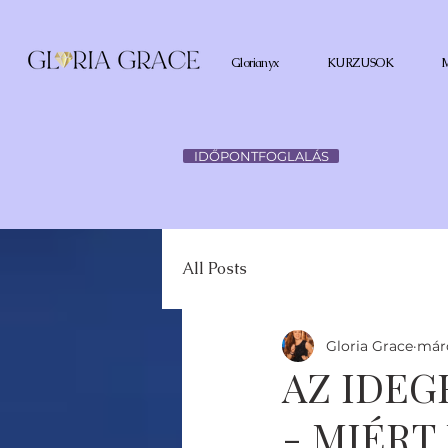
Glorianyx
KURZUSOK
IDŐPONTFOGLALÁS
All Posts
Gloria Grace
márc
AZ IDE
- MIÉRT