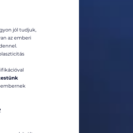
gyon jól tudjuk, 
an az emberi 
dennel. 
aszticitás 
fikációval 
testünk 
 embernek 
P