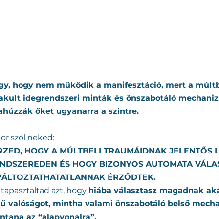
úgy, hogy nem működik a manifesztáció, mert a múlt
akult idegrendszeri minták és önszabotáló mechani
ahúzzák őket ugyanarra a szintre.
or szól neked:
RZED, HOGY A MÚLTBELI TRAUMÁIDNAK JELENTŐS 
ENDSZEREDEN ÉS HOGY BIZONYOS AUTOMATA VÁLA
ÁLTOZTATHATATLANNAK ÉRZŐDTEK.
apasztaltad azt, hogy 
hiába választasz magadnak ak
ű valóságot, mintha valami önszabotáló belső mech
ntana az “alapvonalra”. 