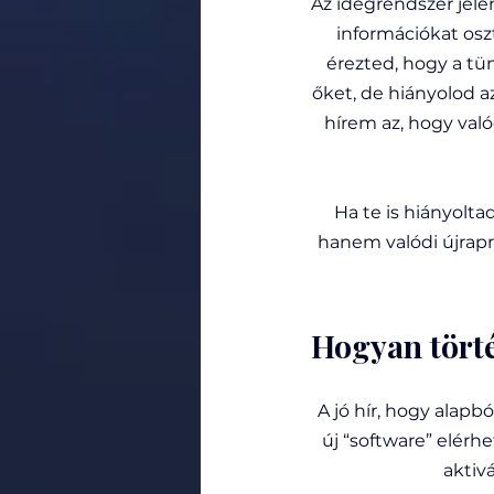
Az idegrendszer jele
információkat os
érezted, hogy a t
őket, de hiányolod 
hírem az, hogy val
Ha te is hiányolta
hanem valódi újrap
Hogyan törté
A jó hír, hogy alapb
új “software” elérh
aktiv