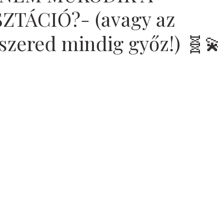
ZTÁCIÓ?- (avagy az
szered mindig győz!) 🧬