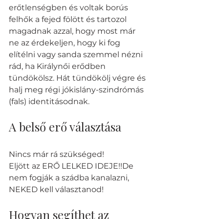
erőtlenségben és voltak borús 
felhők a fejed fölött és tartozol 
magadnak azzal, hogy most már 
ne az érdekeljen, hogy ki fog 
elítélni vagy sanda szemmel nézni 
rád, ha Királynői erődben 
tündökölsz. Hát tündökölj végre és 
halj meg régi jókislány-szindrómás 
(fals) identitásodnak. 
A belső erő választása
Nincs már rá szükséged!
Eljött az ERŐ LELKED IDEJE!!De 
nem fogják a szádba kanalazni, 
NEKED kell választanod!
Hogyan segíthet az 