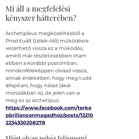
Mi áll a megfelelési 
kényszer hátterében?
Archetipikus megközelítésből a 
Prostituált (Lélek-ölő) működésre 
vezethető vissza ez a működés, 
amiről már részletesebben írtam 
ebben a korábbi postomban, 
mindenféleképpen olvasd vissza, 
annak érdekében, hogy meg tudd 
állapítani, hogy nálad (akár 
morzsákban is), de jelen van-e 
még ez az archetípus: 
https://www.facebook.com/terke
pbriliansonmagadhoz/posts/12210
2234330208278
Miért olyan nehéz felismerni 