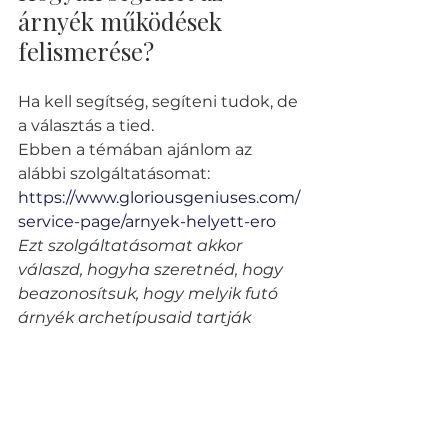
árnyék működések 
felismerése?
Ha kell segítség, segíteni tudok, de 
a választás a tied.
Ebben a témában ajánlom az 
alábbi szolgáltatásomat:
https://www.gloriousgeniuses.com/
service-page/arnyek-helyett-ero
Ezt szolgáltatásomat akkor 
válaszd, hogyha szeretnéd, hogy 
beazonosítsuk, hogy melyik futó 
árnyék archetípusaid tartják 
fogva az erődet és teszik 
fájdalmassá vagy 
kényelmetlenné az utadat és 
ehelyett transzformáljuk az 
árnyékodat erővé. Ezáltal azt 