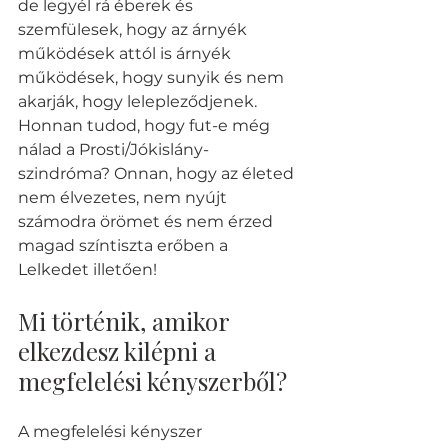
de legyél rá éberek és 
szemfülesek, hogy az árnyék 
működések attól is árnyék 
működések, hogy sunyik és nem 
akarják, hogy lelepleződjenek. 
Honnan tudod, hogy fut-e még 
nálad a Prosti/Jókislány-
szindróma? Onnan, hogy az életed 
nem élvezetes, nem nyújt 
számodra örömet és nem érzed 
magad színtiszta erőben a 
Lelkedet illetően!
Mi történik, amikor 
elkezdesz kilépni a 
megfelelési kényszerből?
A megfelelési kényszer 