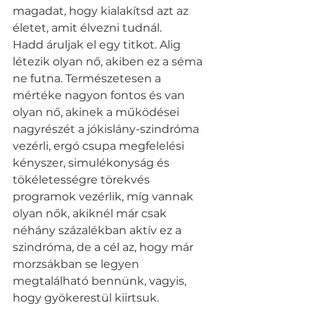
magadat, hogy kialakítsd azt az 
életet, amit élvezni tudnál.
Hadd áruljak el egy titkot. Alig 
létezik olyan nő, akiben ez a séma 
ne futna. Természetesen a 
mértéke nagyon fontos és van 
olyan nő, akinek a működései 
nagyrészét a jókislány-szindróma 
vezérli, ergó csupa megfelelési 
kényszer, simulékonyság és 
tökéletességre törekvés 
programok vezérlik, míg vannak 
olyan nők, akiknél már csak 
néhány százalékban aktív ez a 
szindróma, de a cél az, hogy már 
morzsákban se legyen 
megtalálható bennünk, vagyis, 
hogy gyökerestül kiirtsuk.