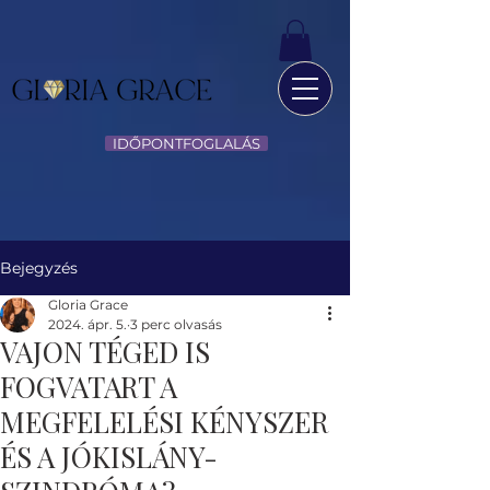
IDŐPONTFOGLALÁS
Bejegyzés
Gloria Grace
2024. ápr. 5.
3 perc olvasás
VAJON TÉGED IS
FOGVATART A
MEGFELELÉSI KÉNYSZER
ÉS A JÓKISLÁNY-