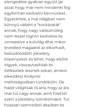
elengedése gyakran együtt jár 
azzal, hogy már nem mindenki fog 
egyformán kedvelni bennünket.
Egyetértek, a mai világban nem 
könnyű vállalni a "kockázatát" 
annak, hogy nagy valószínűleg 
nem leszel rögtön kedvelve és 
ünnepelve a külvilág által, mikor 
levedled magadról az elkorhadt, 
bebüdösödött jókislány 
köpenyeket és lehet, hogy elsőre 
irigyek, visszautasítóak és 
ítélkezőek lesznek sokan, amikor 
elkezdesz Királynői 
méltóságodban tündökölni. De 
hadd világítsak rá arra, hogy az ára 
már túl nagy annak, amit fizettél 
ezért a jókislány-szindrómáért. Túl 
hosszan szenvedtél depiben és 