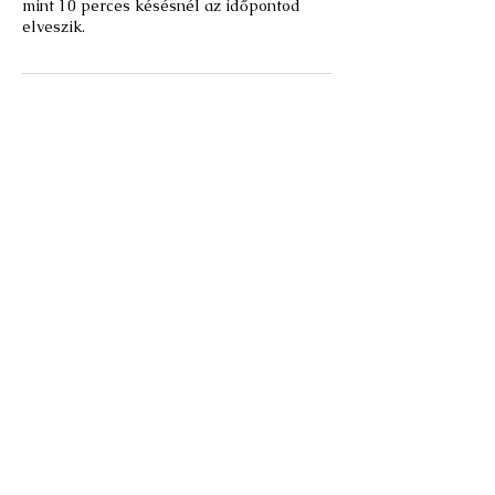
mint 10 perces késésnél az időpontod
elveszik.
Elérhetőségek
Budapest, Hungary
gloria@gloriousgeniuses.com