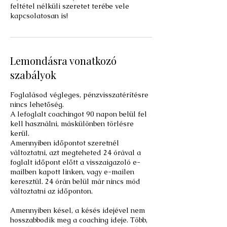
feltétel nélküli szeretet terébe vele
kapcsolatosan is!
Lemondásra vonatkozó
szabályok
Foglalásod végleges, pénzvisszatérítésre
nincs lehetőség.
A lefoglalt coachingot 90 napon belül fel
kell használni, máskülönben törlésre
kerül.
Amennyiben időpontot szeretnél
változtatni, azt megteheted 24 órával a
foglalt időpont előtt a visszaigazoló e-
mailben kapott linken, vagy e-mailen
keresztül. 24 órán belül már nincs mód
változtatni az időponton.
Amennyiben késel, a késés idejével nem
hosszabbodik meg a coaching ideje. Több,