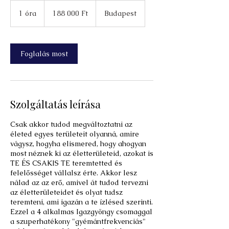
188 000
magyar
1 óra
1
188 000 Ft
Budapest
forint
ó
r
Foglalás most
Szolgáltatás leírása
Csak akkor tudod megváltoztatni az
életed egyes területeit olyanná, amire
vágysz, hogyha elismered, hogy ahogyan
most néznek ki az életterületeid, azokat is
TE ÉS CSAKIS TE teremtetted és
felelősséget vállalsz érte. Akkor lesz
nálad az az erő, amivel át tudod tervezni
az életterületeidet és olyat tudsz
teremteni, ami igazán a te ízlésed szerinti.
Ezzel a 4 alkalmas Igazgyöngy csomaggal
a szuperhatékony "gyémántfrekvenciás"