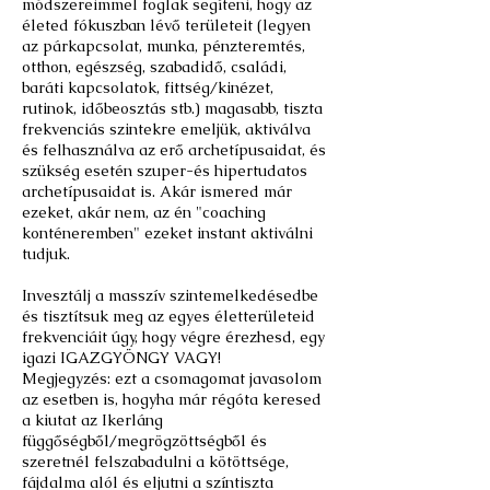
módszereimmel foglak segíteni, hogy az
életed fókuszban lévő területeit (legyen
az párkapcsolat, munka, pénzteremtés,
otthon, egészség, szabadidő, családi,
baráti kapcsolatok, fittség/kinézet,
rutinok, időbeosztás stb.) magasabb, tiszta
frekvenciás szintekre emeljük, aktiválva
és felhasználva az erő archetípusaidat, és
szükség esetén szuper-és hipertudatos
archetípusaidat is. Akár ismered már
ezeket, akár nem, az én "coaching
konténeremben" ezeket instant aktiválni
tudjuk.
Invesztálj a masszív szintemelkedésedbe
és tisztítsuk meg az egyes életterületeid
frekvenciáit úgy, hogy végre érezhesd, egy
igazi IGAZGYÖNGY VAGY!
Megjegyzés: ezt a csomagomat javasolom
az esetben is, hogyha már régóta keresed
a kiutat az Ikerláng
függőségből/megrögzöttségből és
szeretnél felszabadulni a kötöttsége,
fájdalma alól és eljutni a színtiszta