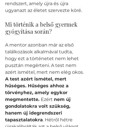
rendszert, amely újra és újra 
ugyanazt az életet szervezte köré.
Mi történik a belső gyermek 
gyógyítása során?
A mentor azonban már az első 
találkozások alkalmával tudta, 
hogy ezt a történetet nem lehet 
pusztán megérteni. A test nem 
azért ismétel, mert nem elég okos. 
A test azért ismétel, mert 
hűséges. Hűséges ahhoz a 
törvényhez, amely egykor 
megmentette. 
Ezért 
nem új 
gondolatokra volt szükség, 
hanem új idegrendszeri 
tapasztalatokra
. Hétről hétre 
újrakalibrálták azt a belső világot, 