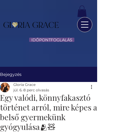
IDŐPONTFOGLALÁS
Bejegyzés
Gloria Grace
júl. 6.
8 perc olvasás
Egy valódi, könnyfakasztó
történet arról, mire képes a
belső gyermekünk
gyógyulása🫂🧸