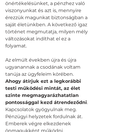
önértékelésünket, a pénzhez való 
viszonyunkat és azt is, mennyire 
érezzük magunkat biztonságban a 
saját életünkben. A következő igaz 
történet megmutatja, milyen mély 
változásokat indíthat el ez a 
folyamat.
Az elmúlt években újra és újra 
ugyanannak a csodának voltam 
tanúja az ügyfeleim körében.
Ahogy átírjuk ezt a legkorábbi 
testi működési mintát, az élet 
szinte megmagyarázhatatlan 
pontossággal kezd átrendeződni
.
Kapcsolatok gyógyulnak meg. 
Pénzügyi helyzetek fordulnak át. 
Emberek végre elkezdenek 
önmagukként működni.