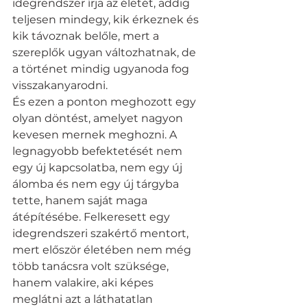
idegrendszer írja az életét, addig 
teljesen mindegy, kik érkeznek és 
kik távoznak belőle, mert a 
szereplők ugyan változhatnak, de 
a történet mindig ugyanoda fog 
visszakanyarodni.
És ezen a ponton meghozott egy 
olyan döntést, amelyet nagyon 
kevesen mernek meghozni. A 
legnagyobb befektetését nem 
egy új kapcsolatba, nem egy új 
álomba és nem egy új tárgyba 
tette, hanem saját maga 
átépítésébe. Felkeresett egy 
idegrendszeri szakértő mentort, 
mert először életében nem még 
több tanácsra volt szüksége, 
hanem valakire, aki képes 
meglátni azt a láthatatlan 