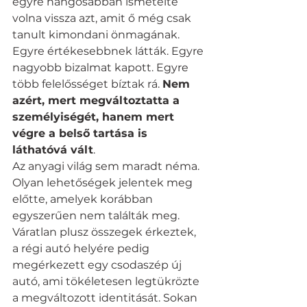
egyre hangosabban ismételte 
volna vissza azt, amit ő még csak 
tanult kimondani önmagának. 
Egyre értékesebbnek látták. Egyre 
nagyobb bizalmat kapott. Egyre 
több felelősséget bíztak rá. 
Nem 
azért, mert megváltoztatta a 
személyiségét, hanem mert 
végre a belső tartása is 
láthatóvá vált
.
Az anyagi világ sem maradt néma. 
Olyan lehetőségek jelentek meg 
előtte, amelyek korábban 
egyszerűen nem találták meg. 
Váratlan plusz összegek érkeztek, 
a régi autó helyére pedig 
megérkezett egy csodaszép új 
autó, ami tökéletesen legtükrözte 
a megváltozott identitását. Sokan 