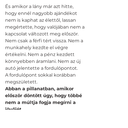
És amikor a lány már azt hitte, 
hogy ennél nagyobb ajándékot 
nem is kaphat az élettől, lassan 
megértette, hogy valójában nem a 
kapcsolat változott meg először. 
Nem csak a férfi tért vissza. Nem a 
munkahely kezdte el végre 
értékelni. Nem a pénz kezdett 
könnyebben áramlani. Nem az új 
autó jelentette a fordulópontot.
A fordulópont sokkal korábban 
megszületett.
Abban a pillanatban, amikor 
először döntött úgy, hogy többé 
nem a múltja fogja megírni a 
jövőjét.
Minden más ennek lett a 
természetes következménye.