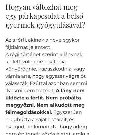
Hogyan változhat meg 
egy párkapcsolat a belső 
gyermek gyógyulásával?
Az a férfi, akinek a neve egykor 
fájdalmat jelentett.
A régi történet szerint a lánynak 
kellett volna bizonyítania, 
könyörögnie, kapaszkodnia, vagy 
várnia arra, hogy egyszer végre őt 
válasszák. Ezúttal azonban semmi 
ilyesmi nem történt. 
A lány nem 
üldözte a férfit. Nem próbálta 
meggyőzni. Nem alkudott meg 
félmegoldásokkal.
 Egyszerűen 
meghúzta a saját határait, és 
nyugodtan kimondta, hogy addig 
nem építenek közös életet, amíg a 