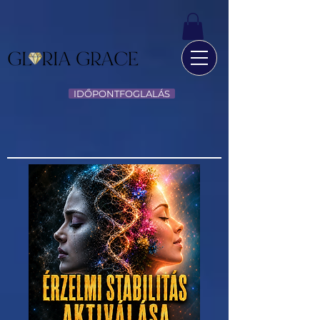
IDŐPONTFOGLALÁS